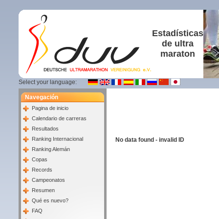
Estadísticas
de ultra
maraton
Select your language:
Navegación
Pagina de inicio
Calendario de carreras
Resultados
Ranking Internacional
No data found - invalid ID
Ranking Alemán
Copas
Records
Campeonatos
Resumen
Qué es nuevo?
FAQ