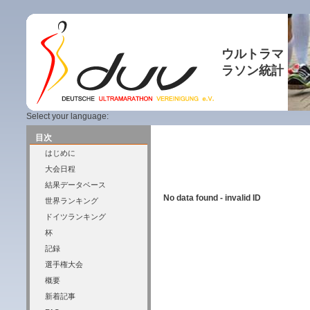
ウルトラマ
ラソン統計
Select your language:
目次
はじめに
大会日程
結果データベース
No data found - invalid ID
世界ランキング
ドイツランキング
杯
記録
選手権大会
概要
新着記事