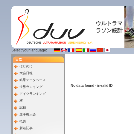
ウルトラマ
ラソン統計
Select your language:
目次
はじめに
大会日程
結果データベース
No data found - invalid ID
世界ランキング
ドイツランキング
杯
記録
選手権大会
概要
新着記事