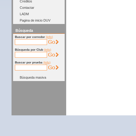
Creditos
Contactar
LADM
Pagina de inicio DUV
Búsqueda
Buscar por corredor
(info)
Búsqueda por Club
(info)
Buscar por prueba
(info)
Búsqueda masiva