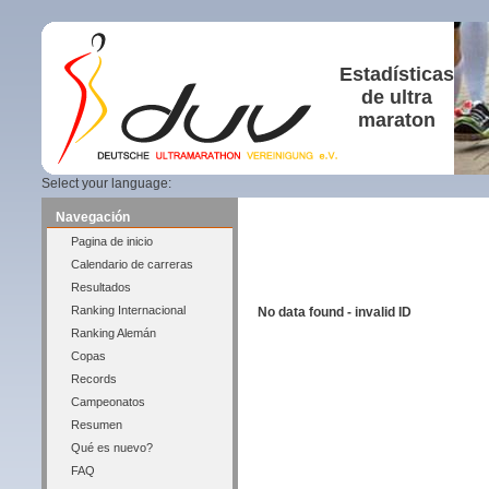
Estadísticas
de ultra
maraton
Select your language:
Navegación
Pagina de inicio
Calendario de carreras
Resultados
Ranking Internacional
No data found - invalid ID
Ranking Alemán
Copas
Records
Campeonatos
Resumen
Qué es nuevo?
FAQ