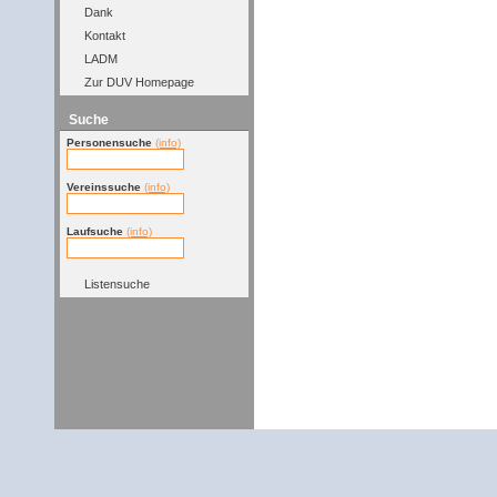
Dank
Kontakt
LADM
Zur DUV Homepage
Suche
Personensuche
(info)
Vereinssuche
(info)
Laufsuche
(info)
Listensuche