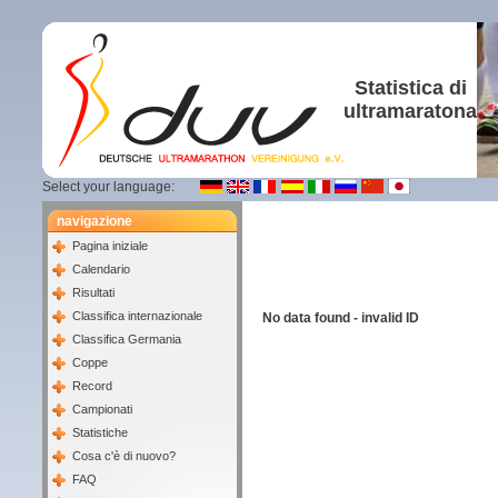
Statistica di
ultramaratona
Select your language:
navigazione
Pagina iniziale
Calendario
Risultati
Classifica internazionale
No data found - invalid ID
Classifica Germania
Coppe
Record
Campionati
Statistiche
Cosa c'è di nuovo?
FAQ