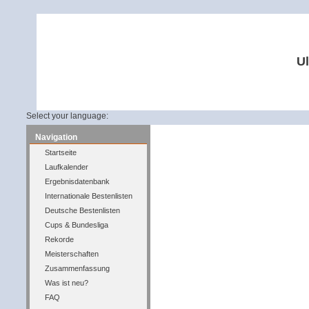
Ul
Select your language:
Navigation
Startseite
Laufkalender
Ergebnisdatenbank
Internationale Bestenlisten
Deutsche Bestenlisten
Cups & Bundesliga
Rekorde
Meisterschaften
Zusammenfassung
Was ist neu?
FAQ