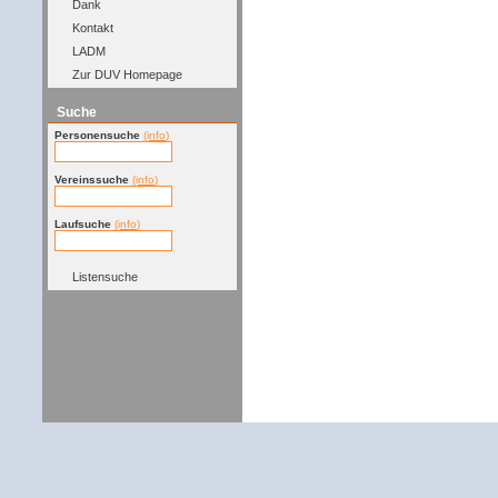
Dank
Kontakt
LADM
Zur DUV Homepage
Suche
Personensuche
(info)
Vereinssuche
(info)
Laufsuche
(info)
Listensuche