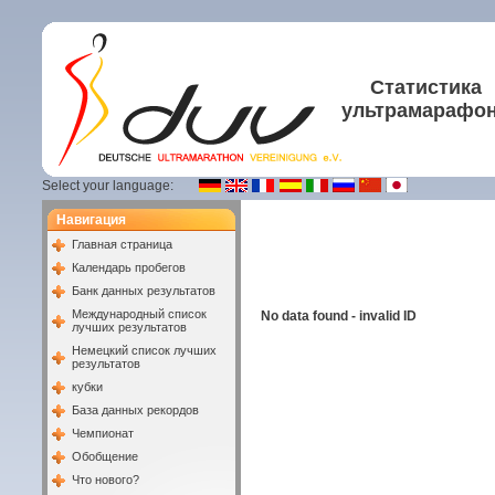
Статистика
ультрамарафо
Select your language:
Навигация
Главная страница
Календарь пробегов
Банк данных результатов
Международный список
No data found - invalid ID
лучших результатов
Немецкий список лучших
результатов
кубки
База данных рекордов
Чемпионат
Обобщение
Что нового?