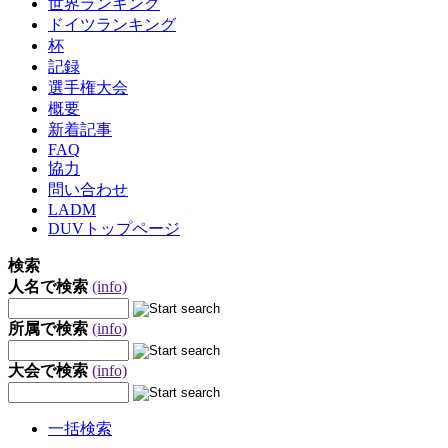
世界ランキング
ドイツランキング
杯
記録
選手権大会
概要
新着記事
FAQ
協力
問い合わせ
LADM
DUVトップページ
検索
人名で検索
(info)
所属で検索
(info)
大会で検索
(info)
一括検索