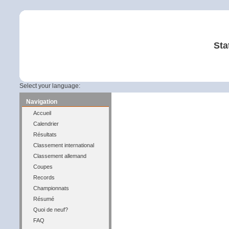
Sta
Select your language:
Navigation
Accueil
Calendrier
Résultats
Classement international
Classement allemand
Coupes
Records
Championnats
Résumé
Quoi de neuf?
FAQ