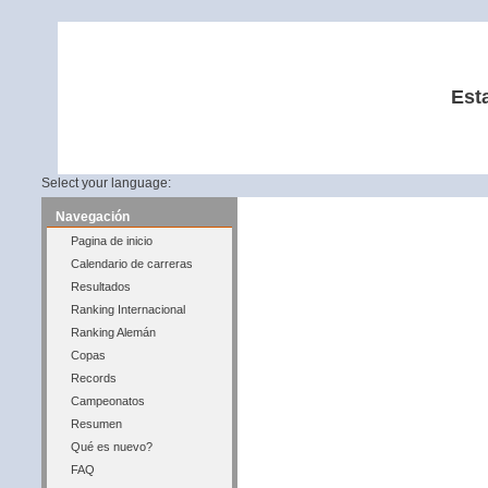
Est
Select your language:
Navegación
Pagina de inicio
Calendario de carreras
Resultados
Ranking Internacional
Ranking Alemán
Copas
Records
Campeonatos
Resumen
Qué es nuevo?
FAQ