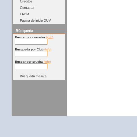
Creditos
Contactar
LADM
Pagina de inicio DUV
Búsqueda
Buscar por corredor
(info)
Búsqueda por Club
(info)
Buscar por prueba
(info)
Búsqueda masiva