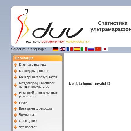
Статистика
ультрамарафо
Select your language:
Навигация
Главная страница
Календарь пробегов
Банк данных результатов
Международный список
No data found - invalid ID
лучших результатов
Немецкий список лучших
результатов
кубки
База данных рекордов
Чемпионат
Обобщение
Что нового?