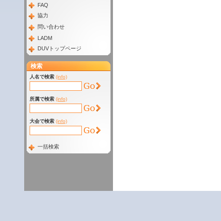
FAQ
協力
問い合わせ
LADM
DUVトップページ
検索
人名で検索
(info)
所属で検索
(info)
大会で検索
(info)
一括検索