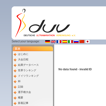
Select your language:
目次
はじめに
大会日程
結果データベース
No data found - invalid ID
世界ランキング
ドイツランキング
杯
記録
選手権大会
概要
新着記事