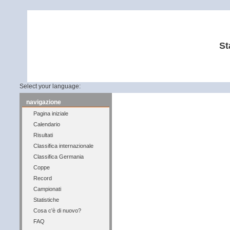
St
Select your language:
navigazione
Pagina iniziale
Calendario
Risultati
Classifica internazionale
Classifica Germania
Coppe
Record
Campionati
Statistiche
Cosa c'è di nuovo?
FAQ