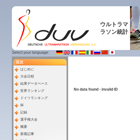
ウルトラマ
ラソン統計
Select your language:
目次
はじめに
大会日程
結果データベース
No data found - invalid ID
世界ランキング
ドイツランキング
杯
記録
選手権大会
概要
新着記事