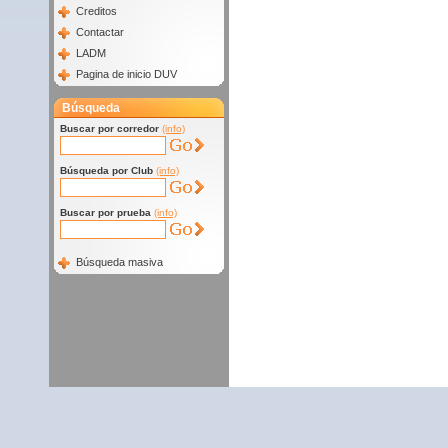
Creditos
Contactar
LADM
Pagina de inicio DUV
Búsqueda
Buscar por corredor
(info)
Búsqueda por Club
(info)
Buscar por prueba
(info)
Búsqueda masiva