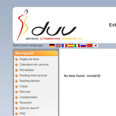
Est
Select your language:
Navegación
Pagina de inicio
Calendario de carreras
Resultados
Ranking Internacional
No data found - invalid ID
Ranking Alemán
Copas
Records
Campeonatos
Resumen
Qué es nuevo?
FAQ