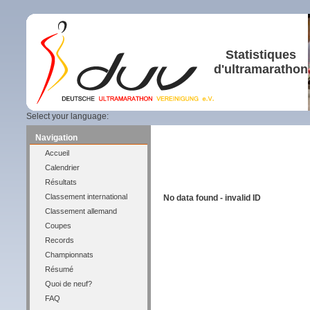
Statistiques
d'ultramarathon
Select your language:
Navigation
Accueil
Calendrier
Résultats
Classement international
No data found - invalid ID
Classement allemand
Coupes
Records
Championnats
Résumé
Quoi de neuf?
FAQ