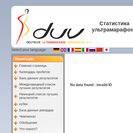
Статистика
ультрамарафо
Select your language:
Навигация
Главная страница
Календарь пробегов
Банк данных результатов
Международный список
No data found - invalid ID
лучших результатов
Немецкий список лучших
результатов
кубки
База данных рекордов
Чемпионат
Обобщение
Что нового?