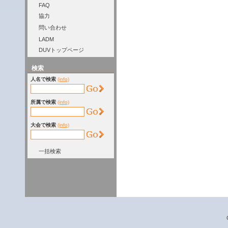
FAQ
協力
問い合わせ
LADM
DUVトップページ
検索
人名で検索
(info)
所属で検索
(info)
大会で検索
(info)
一括検索