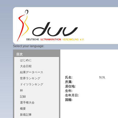
Select your language:
目次
はじめに
大会日程
結果データベース
氏名:
N.N.
世界ランキング
所属:
ドイツランキング
居住地:
杯
生年:
生年月日:
記録
国籍:
選手権大会
概要
新着記事