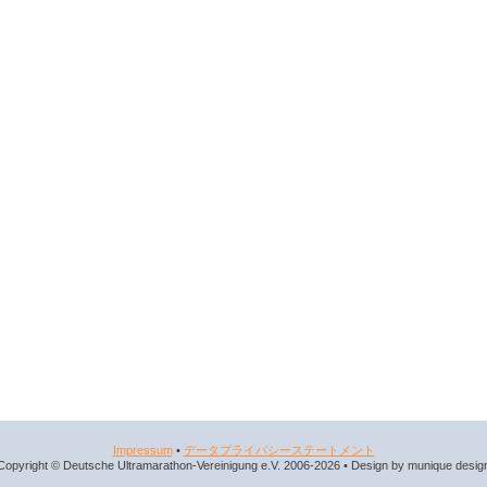
Impressum
•
データプライバシーステートメント
Copyright © Deutsche Ultramarathon-Vereinigung e.V. 2006-2026 • Design by munique desig