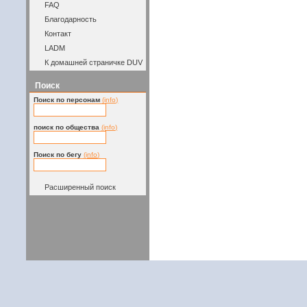
FAQ
Благодарность
Контакт
LADM
К домашней страничке DUV
Поиск
Поиск по персонам
(info)
поиск по общества
(info)
Поиск по бегу
(info)
Расширенный поиск