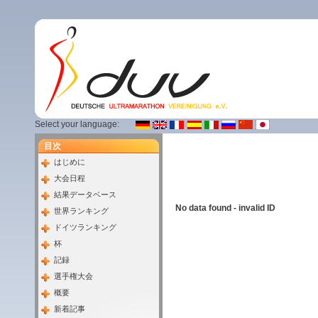
Select your language:
目次
はじめに
大会日程
結果データベース
No data found - invalid ID
世界ランキング
ドイツランキング
杯
記録
選手権大会
概要
新着記事