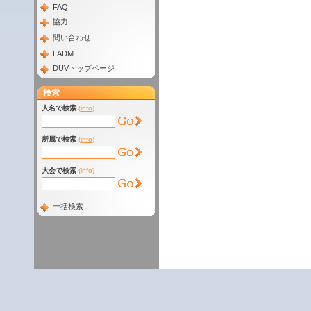
FAQ
協力
問い合わせ
LADM
DUVトップページ
検索
人名で検索
(info)
所属で検索
(info)
大会で検索
(info)
一括検索