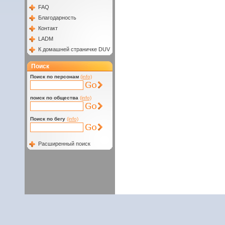
FAQ
Благодарность
Контакт
LADM
К домашней страничке DUV
Поиск
Поиск по персонам
(info)
поиск по общества
(info)
Поиск по бегу
(info)
Расширенный поиск