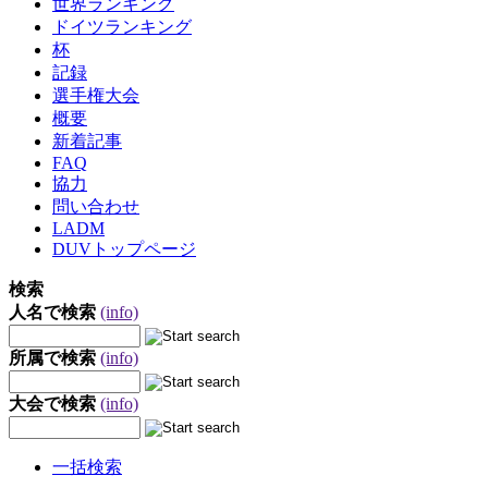
世界ランキング
ドイツランキング
杯
記録
選手権大会
概要
新着記事
FAQ
協力
問い合わせ
LADM
DUVトップページ
検索
人名で検索
(info)
所属で検索
(info)
大会で検索
(info)
一括検索