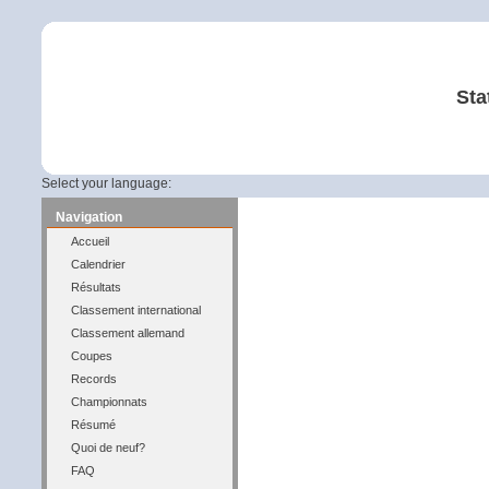
Sta
Select your language:
Navigation
Accueil
Calendrier
Résultats
Classement international
Classement allemand
Coupes
Records
Championnats
Résumé
Quoi de neuf?
FAQ