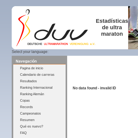
Estadísticas
de ultra
maraton
Select your language:
Navegación
Pagina de inicio
Calendario de carreras
Resultados
Ranking Internacional
No data found - invalid ID
Ranking Alemán
Copas
Records
Campeonatos
Resumen
Qué es nuevo?
FAQ