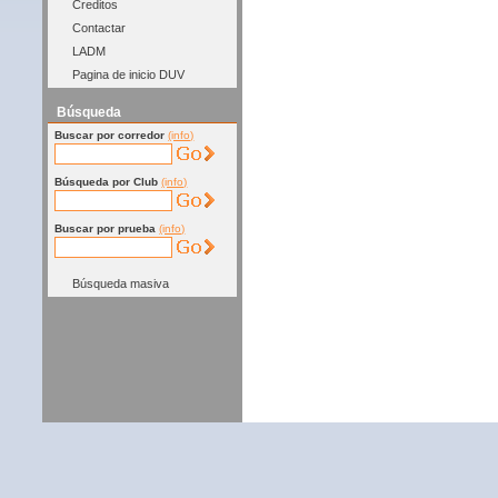
Creditos
Contactar
LADM
Pagina de inicio DUV
Búsqueda
Buscar por corredor
(info)
Búsqueda por Club
(info)
Buscar por prueba
(info)
Búsqueda masiva