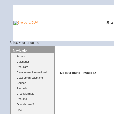
Sta
Select your language:
Navigation
Accueil
Calendrier
Résultats
Classement international
No data found - invalid ID
Classement allemand
Coupes
Records
Championnats
Résumé
Quoi de neuf?
FAQ