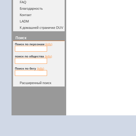
FAQ
Благодарность
Контакт
LADM
К домашней страничке DUV
Поиск
Поиск по персонам
(info)
поиск по общества
(info)
Поиск по бегу
(info)
Расширенный поиск