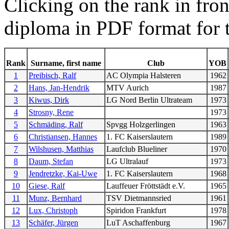
Clicking on the rank in fro
diploma in PDF format for t
Rank
Surname, first name
Club
YOB
1
Preibisch, Ralf
AC Olympia Halsteren
1962
2
Hans, Jan-Hendrik
MTV Aurich
1987
3
Kiwus, Dirk
LG Nord Berlin Ultrateam
1973
4
Strosny, Rene
1973
5
Schmäding, Ralf
Spvgg Holzgerlingen
1963
6
Christiansen, Hannes
1. FC Kaiserslautern
1989
7
Wilshusen, Matthias
Laufclub Blueliner
1970
8
Daum, Stefan
LG Ultralauf
1973
9
Jendretzke, Kai-Uwe
1. FC Kaiserslautern
1968
10
Giese, Ralf
Lauffeuer Fröttstädt e.V.
1965
11
Munz, Bernhard
TSV Dietmannsried
1961
12
Lux, Christoph
Spiridon Frankfurt
1978
13
Schäfer, Jürgen
LuT Aschaffenburg
1967