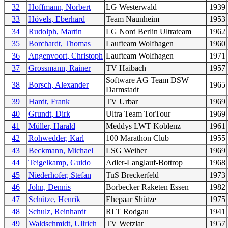
32
Hoffmann, Norbert
LG Westerwald
1939
33
Hövels, Eberhard
Team Naunheim
1953
34
Rudolph, Martin
LG Nord Berlin Ultrateam
1962
35
Borchardt, Thomas
Laufteam Wolfhagen
1960
36
Angenvoort, Christoph
Laufteam Wolfhagen
1971
37
Grossmann, Rainer
TV Haibach
1957
Software AG Team DSW
38
Borsch, Alexander
1965
Darmstadt
39
Hardt, Frank
TV Urbar
1969
40
Grundt, Dirk
Ultra Team TorTour
1969
41
Müller, Harald
Meddys LWT Koblenz
1961
42
Rohwedder, Karl
100 Marathon Club
1955
43
Beckmann, Michael
LSG Weiher
1969
44
Teigelkamp, Guido
Adler-Langlauf-Bottrop
1968
45
Niederhofer, Stefan
TuS Breckerfeld
1973
46
John, Dennis
Borbecker Raketen Essen
1982
47
Schütze, Henrik
Ehepaar Shütze
1975
48
Schulz, Reinhardt
RLT Rodgau
1941
49
Waldschmidt, Ullrich
TV Wetzlar
1957