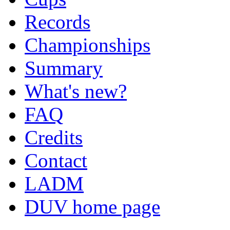
Records
Championships
Summary
What's new?
FAQ
Credits
Contact
LADM
DUV home page