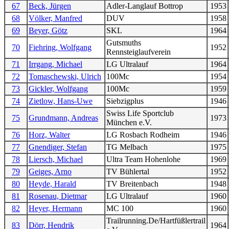
67
Beck, Jürgen
Adler-Langlauf Bottrop
1953
68
Völker, Manfred
DUV
1958
69
Beyer, Götz
SKL
1964
Gutsmuths
70
Fiehring, Wolfgang
1952
Rennsteiglaufverein
71
Irrgang, Michael
LG Ultralauf
1964
72
Tomaschewski, Ulrich
100Mc
1954
73
Gickler, Wolfgang
100Mc
1959
74
Zietlow, Hans-Uwe
Siebzigplus
1946
Swiss Life Sportclub
75
Grundmann, Andreas
1973
München e.V.
76
Horz, Walter
LG Rosbach Rodheim
1946
77
Gnendiger, Stefan
TG Melbach
1975
78
Liersch, Michael
Ultra Team Hohenlohe
1969
79
Geiges, Arno
TV Bühlertal
1952
80
Heyde, Harald
TV Breitenbach
1948
81
Rosenau, Dietmar
LG Ultralauf
1960
82
Heyer, Hermann
MC 100
1960
Trailrunning.De/Hartfüßlertrail
83
Dörr, Hendrik
1964