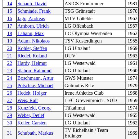
14
Schaub, David
ASICS Frontrunner
1981
15
Schmiade, Frank
TSG Grünstadt
1970
16
Jago, Andreas
MTV Gittelde
1962
17
Amborn, Ulrich
LG Offenbach
1957
18
Lahann, Max
LC Olympia Wiesbaden
1962
19
Adam, Nikolaos
TSV Kusterdingen
1955
20
Kohler, Steffen
LG Ultralauf
1969
21
Riedel, Roland
DUV
1963
22
Hardy, Helmut
LG Westerwald
1961
23
Slabon, Raimund
LG Ultralauf
1960
24
Boschmann, Artur
GWS Münster
1974
25
Pötschke, Michael
Gutmuths Rslv
1979
26
Hedelt, Holger
Irene Athletics Club
1968
27
Weis, Ralf
1 FC Grevenbroich - SÜD
1959
28
Kunzfeld, Georg
Ttfkahmut
1974
29
Weber, Detlef
LG Westerwald
1965
30
Keller, Carsten
LG Ultralauf
1962
TV Eichelhain / Team
31
Schubath, Markus
1969
Erdinger