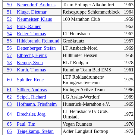
50
Neuendorf, Andreas
Team Erdinger Alkoholfrei
1963
51
Kluge, Dietmar
Reisegruppe Schlemmerblock
1964
52
Neumeister, Klaus
100 Marathon Club
1959
53
Fritz, Rainer
1962
54
Reiter, Thomas
LT Hemsbach
1962
55
Hildebrandt, Reimund
Großkrautz
1957
56
Dettenberger, Stefan
LT Ansbach-Nord
1969
57
Elbrecht, Heinz
Hillhunter-Hessen
1958
58
Kempe, Sven
RLT Rodgau
1978
59
Kurth, Thomas
Running Team Bad EMS
1961
LTF Roklandrunners/
60
Spintler, Rene
1975
Erdingeractiveteam
61
Stüker, Andreas
Erdinger Active Team
1986
62
Seipel, Richard
LG Asslar-Werdorf
1969
63
Hofmann, Friedhelm
Hunsrück-Marathon e.V.
1965
LT Hemsbach/Tv Groß-
64
Drechsler, Jörg
1972
Umstadt
65
Paul, Tim
Vegan Runners
1970
66
Teigelkamp, Stefan
Adler-Langlauf-Bottrop
1972