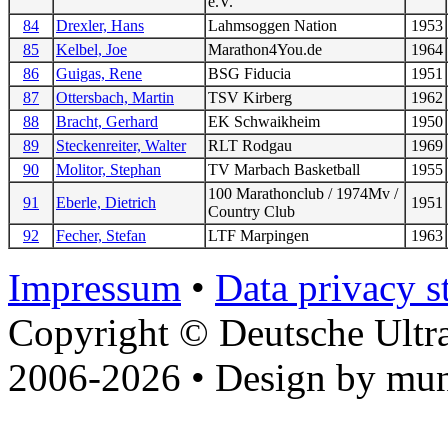
e.V.
84
Drexler, Hans
Lahmsoggen Nation
1953
85
Kelbel, Joe
Marathon4You.de
1964
86
Guigas, Rene
BSG Fiducia
1951
87
Ottersbach, Martin
TSV Kirberg
1962
88
Bracht, Gerhard
EK Schwaikheim
1950
89
Steckenreiter, Walter
RLT Rodgau
1969
90
Molitor, Stephan
TV Marbach Basketball
1955
100 Marathonclub / 1974Mv /
91
Eberle, Dietrich
1951
Country Club
92
Fecher, Stefan
LTF Marpingen
1963
Impressum
•
Data privacy s
Copyright © Deutsche Ultr
2006-2026 • Design by mun